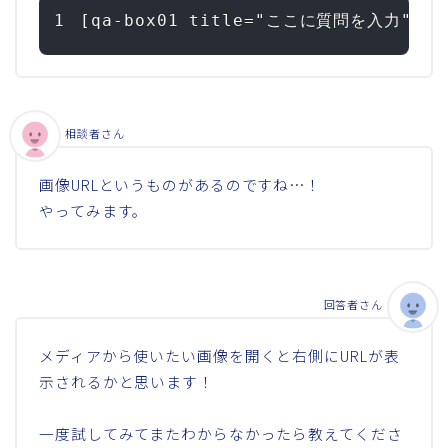
1
[qa-box01 title="ここに質問を入力"]
<
i
相談者さん
画像URLというものがあるのですね…！
やってみます。
回答者さん
メディアから使いたい画像を開くと右側にURLが表
示されるかと思います！
一度試してみてまたわからなかったら教えてくださ