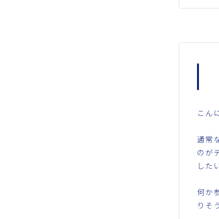
こん
通常
のが
した
何か
りそ