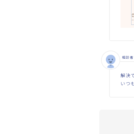
相談者
解決
いつ