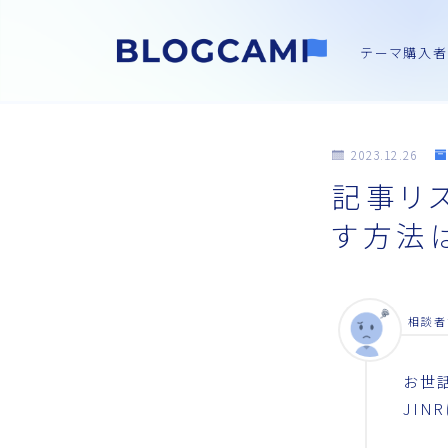
テーマ購入者
2023.12.26
記事リ
す方法
相談者
お世
JI