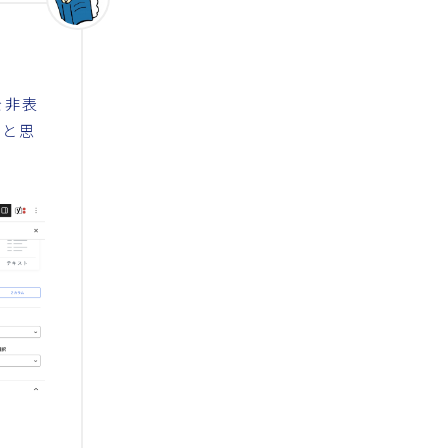
を非表
なと思