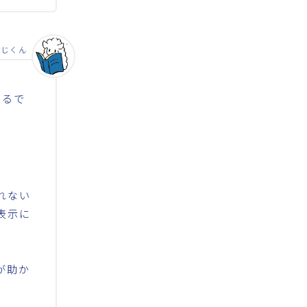
つじくん
きるで
れない
表示に
が助か