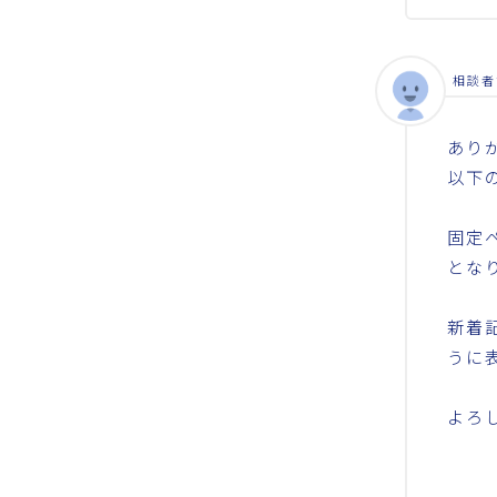
相談者
あり
以下
固定
とな
新着
うに
よろ