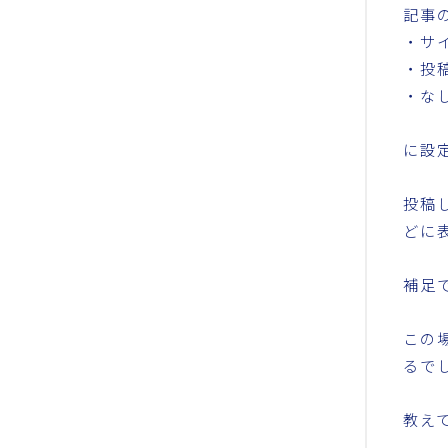
記事
・サ
・投
・な
に設
投稿
どに
補足で
この
るで
教え