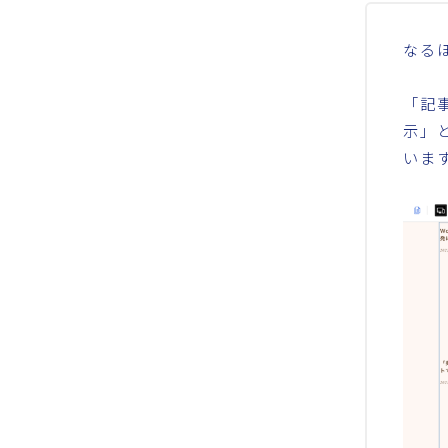
なる
「記
示」
いま