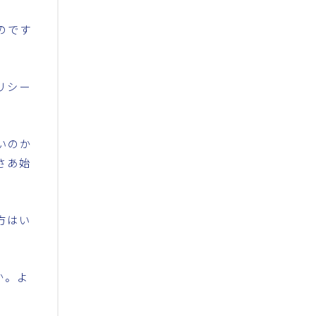
のです
リシー
いのか
さあ始
。
方はい
か。よ