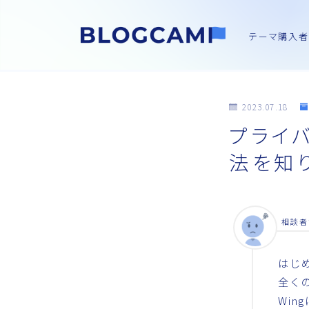
テーマ購入者
2023.07.18
プライ
法を知
相談者
はじ
全く
Win