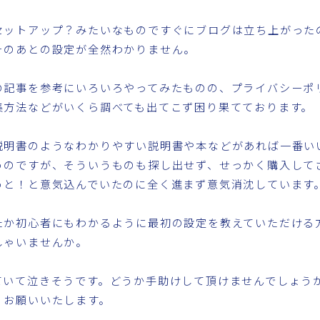
セットアップ？みたいなものですぐにブログは立ち上がった
そのあとの設定が全然わかりません。
の記事を参考にいろいろやってみたものの、プライバシーポ
集方法などがいくら調べても出てこず困り果てております。
説明書のようなわかりやすい説明書や本などがあれば一番い
うのですが、そういうものも探し出せず、せっかく購入して
うと！と意気込んでいたのに全く進まず意気消沈しています
たか初心者にもわかるように最初の設定を教えていただける
しゃいませんか。
ていて泣きそうです。どうか手助けして頂けませんでしょう
くお願いいたします。