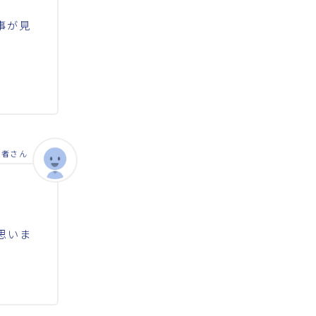
事が見
答者さん
思いま