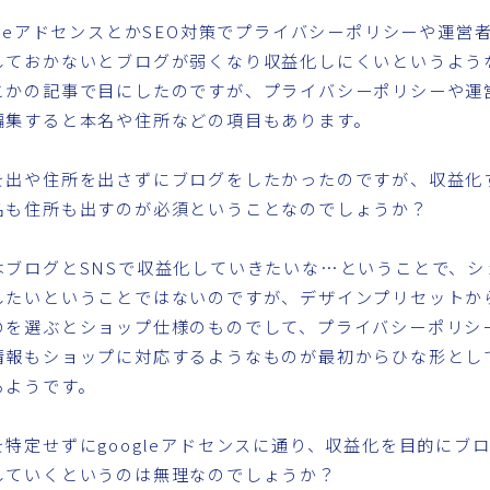
ogleアドセンスとかSEO対策でプライバシーポリシーや運営
しておかないとブログが弱くなり収益化しにくいというよう
こかの記事で目にしたのですが、プライバシーポリシーや運
編集すると本名や住所などの項目もあります。
を出や住所を出さずにブログをしたかったのですが、収益化
名も住所も出すのが必須ということなのでしょうか？
はブログとSNSで収益化していきたいな…ということで、シ
したいということではないのですが、デザインプリセットか
のを選ぶとショップ仕様のものでして、プライバシーポリシ
情報もショップに対応するようなものが最初からひな形とし
るようです。
を特定せずにgoogleアドセンスに通り、収益化を目的にブ
していくというのは無理なのでしょうか？