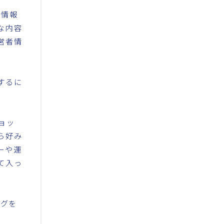
者情報
な内容
営者情
するに
ョッ
ら好み
ーや運
て入っ
ログを