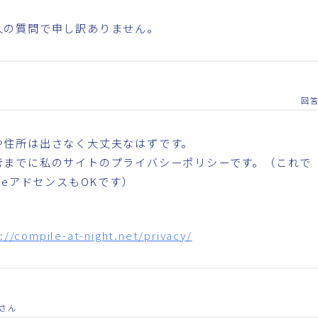
人の質問で申し訳ありません。
回
や住所は出さなく大丈夫なはずです。
考までに私のサイトのプライバシーポリシーです。（これで
gleアドセンスもOKです）
://compile-at-night.net/privacy/
さん