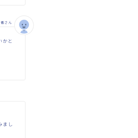
答者さん
いかと
みまし