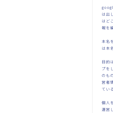
go
は出
はど
報を
本名
は本
目的
プを
のも
営者
てい
個人
運営