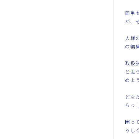
簡単
が、
人様
の編
取扱
と思
めよ
どな
らっ
困っ
ろし