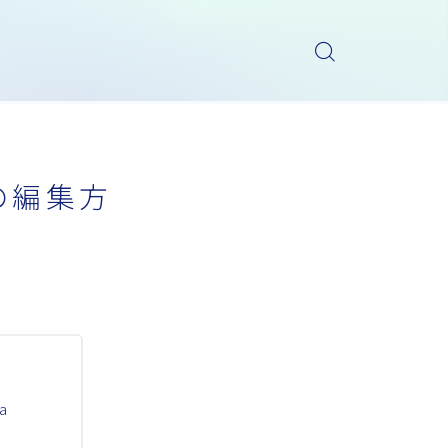
の編集方
a