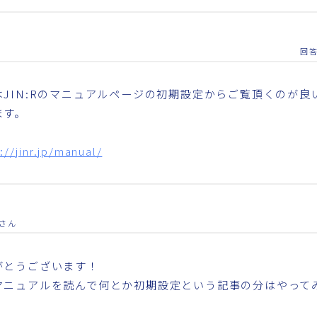
回
はJIN:Rのマニュアルページの初期設定からご覧頂くのが良
ます。
://jinr.jp/manual/
さん
がとうございます！
マニュアルを読んで何とか初期設定という記事の分はやって