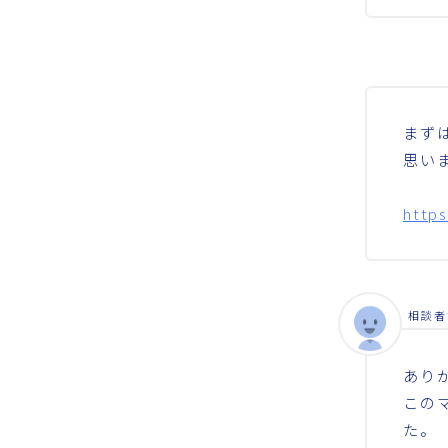
まず
思い
https
相談者
あり
この
た。