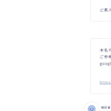
ど素
本名
ご参
goo
https
相談者