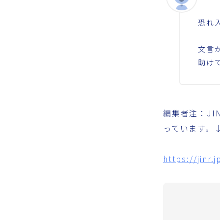
恐れ
文言
助け
編集者注：J
っています。
https://jinr.