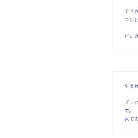
です
つけ
どこ
なる
プラ
す。
見て